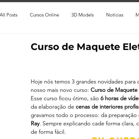
All Posts
Cursos Online
3D Models
Notícias
M
Produtos
Referência
Textura
Trabalho Entreg
Curso de Maquete Elet
Trabalhos em Andamento
Vray
Softwares CAD
Hoje nós temos 3 grandes novidades para c
Viver de 3D
3ds Max
V-Ray
Lumion
Cor
nosso mais novo curso: 
Curso de Maquete El
Esse curso ficou ótimo, são 
6 horas de víde
da elaboração de 
cenas de interiores profis
AutoCAD
Revit
gravamos todo o processo: da preparação 
Ray
. Sempre explicando cade forma clara, 
de forma fácil.