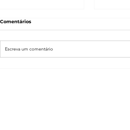
Comentários
Escreva um comentário
Adobe Creative Cloud:
Começou 
programas que todo
Week!
arquiteto deveria
conhecer