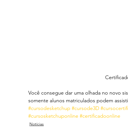
Certifica
Você consegue dar uma olhada no novo sis
somente alunos matriculados podem assisti
#cursodesketchup
#cursode3D
#cursocerti
#cursosketchuponline
#certificadoonline
Notícias