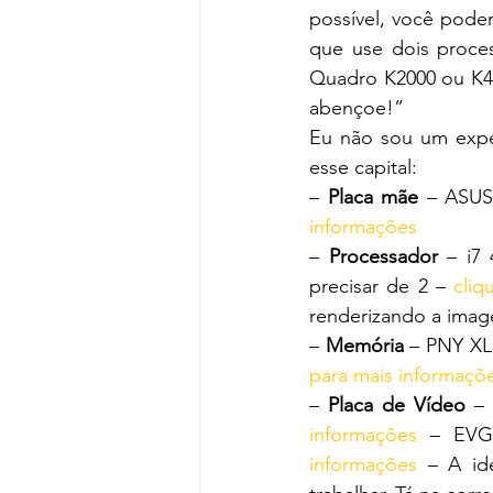
possível, você poder
que use dois proce
Quadro K2000 ou K4
abençoe!”
Eu não sou um expe
esse capital:
– 
Placa mãe
 – ASUS
informações
– 
Processador
 – i7
precisar de 2 – 
cliq
renderizando a imag
– 
Memória
 – PNY XL
para mais informaçõ
– 
Placa de Vídeo
 –
informações
 – EVG
informações
 – A id