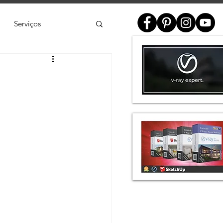
Serviços
ial
e
SketchUp
de 3D
Twinmotion