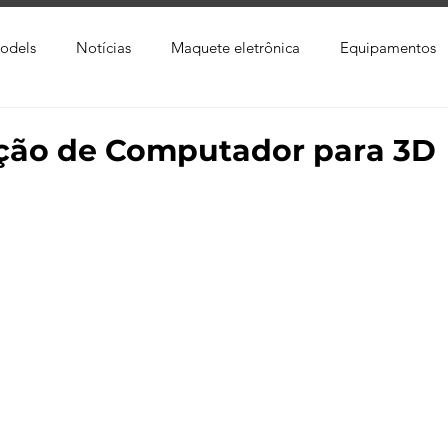
odels
Notícias
Maquete eletrônica
Equipamentos
xtura
Trabalho Entregue
Software
Vídeo
Tutor
ção de Computador para 3D
ay
Softwares CAD
Downloads
Blender
Enscap
Ray
Lumion
Corona Render
Photoshop
Viver 