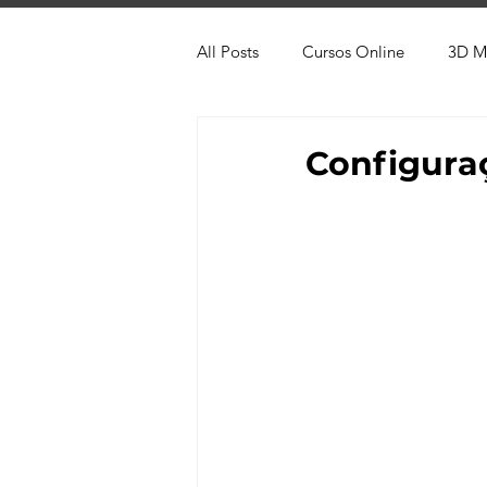
All Posts
Cursos Online
3D M
Produtos
Referência
Te
Configura
Trabalhos em Andamento
Vr
Viver de 3D
3ds Max
V-
AutoCAD
Revit