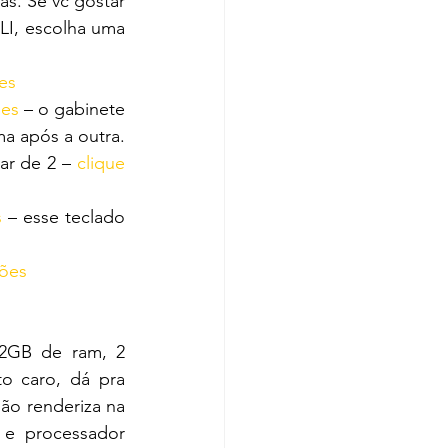
s. Se vc gostar 
LI, escolha uma 
es
ões
 – o gabinete 
a após a outra.
ar de 2 – 
clique 
s
 – esse teclado 
ções
2GB de ram, 2 
 caro, dá pra 
ão renderiza na 
e processador 