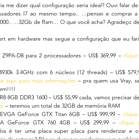
ia me dizer qual configuração seria ideal? Ouvi falar d
ssadores I7 ao mesmo tempo.. …pensei e comprar a p
000.. …32Gb de Ram… O que você acha? Agradeço desd
rt em hardware mas segue a configuração que eu far
 Z9PA-D8 para 2 processadores – US$ 369,99 – 
clique
 4930k 3.4GHz com 6 núcleos (12 threads) – US$ 579,
ue aqui para mais informações
 – pra quem usa Vray, se
em!!!!
R8 8GB DDR3 1600 – US$ 55,99 cada, vamos precisar de
es
 – teremos um total de 32GB de memória RAM
 EVGA GeForce GTX Titan 6GB – US$ 999,99 – 
clique
A GeForce GTX 760 4GB – US$ 299,99 – 
clique 
éia é ter uma placa super placa para renderizar e ou