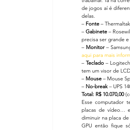
trabalhar. Tá na cor
de jogos aí é difere
delas.
– 
Fonte
 – Thermalta
– 
Gabinete
 – Rosewil
precisa ser grande 
– 
Monitor
 – Samsung
aqui para mais info
– 
Teclado
 – Logitec
tem um visor de LC
– 
Mouse
 – Mouse Spi
– 
No-break
 – UPS 14
Total: R$ 10.070,00
 (
Esse computador te
placas de vídeo… e
diminuir na placa de
GPU então fique s