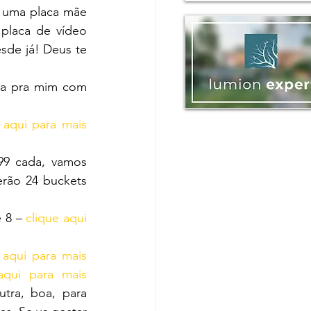
e uma placa mãe 
laca de vídeo 
e já! Deus te 
ia pra mim com 
 aqui para mais 
99 cada, vamos 
rão 24 buckets 
 8 – 
clique aqui 
 aqui para mais 
aqui para mais 
tra, boa, para 