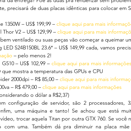
reria da entrega? Põe as duas pra renderizar sem problema
nte, precisará de duas placas idênticas para colocar em S
ke 1350W – US$ 199,99 – 
clique aqui para mais informaçõ
l Thor V2 – US$ 129,99 – 
clique aqui para mais informaç
e bem ventilado ou suas peças vão começar a queimar um
 LED S24B150BL 23.6″ – US$ 149,99 cada, vamos precis
rmação
 – pelo menos 2!
h G510 – US$ 102,99 – 
clique aqui para mais informaçõe
D que mostra a temperatura das GPUs e CPU
der 2000dpi – R$ 85,00 – 
clique aqui para mais informa
00va – R$ 479,00 – 
clique aqui para mais informações
considerando o dólar a R$2,37)
m configuração de servidor, são 2 processadores, 3
nfim, uma máquina e tanto! Se achou que está muito
 vídeo, trocar aquela Titan por outra GTX 760. Se você n
ó com uma. Também dá pra diminuir na placa mãe 