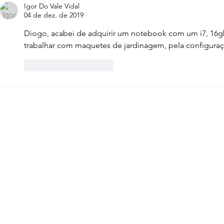
SketchUp, 3ds Max,
funciona n
Igor Do Vale Vidal
04 de dez. de 2019
Blender]
Blender, 3
SketchUp
Diogo, acabei de adquirir um notebook com um i7, 16g
trabalhar com maquetes de jardinagem, pela configuraç
Curtir
Responder