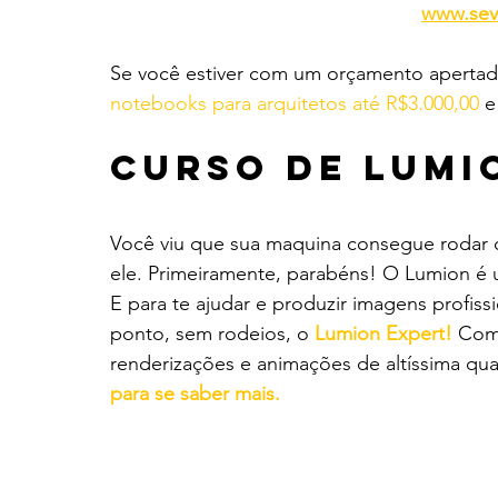
www.sev
Se você estiver com um orçamento apertado
notebooks para arquitetos até R$3.000,00
 e
Curso de Lumi
Você viu que sua maquina consegue rodar o
ele. Primeiramente, parabéns! O Lumion é um
E para te ajudar e produzir imagens profiss
ponto, sem rodeios, o 
Lumion Expert!
 Com 
renderizações e animações de altíssima q
para se saber mais.