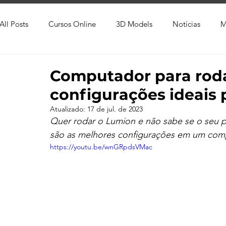
All Posts
Cursos Online
3D Models
Notícias
M
Produtos
Referência
Textura
Trabalho Entreg
Computador para roda
configurações ideais 
Trabalhos em Andamento
Vray
Softwares CAD
Atualizado:
17 de jul. de 2023
Quer rodar o Lumion e não sabe se o seu p
são as melhores configurações em um com
Viver de 3D
3ds Max
V-Ray
Lumion
Cor
https://youtu.be/wnGRpdsVMac
AutoCAD
Revit