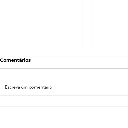
Comentários
Escreva um comentário
Normal Map – O que é e
O que é 
como funciona? [V-Ray,
Entenda c
SketchUp, 3ds Max,
funciona n
Blender]
Blender, 3