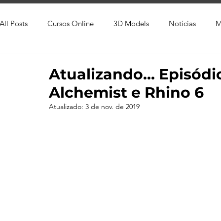
All Posts
Cursos Online
3D Models
Notícias
M
Produtos
Referência
Textura
Trabalho Entreg
Atualizando… Episódio
Alchemist e Rhino 6
Trabalhos em Andamento
Vray
Softwares CAD
Atualizado:
3 de nov. de 2019
Viver de 3D
3ds Max
V-Ray
Lumion
Cor
AutoCAD
Revit