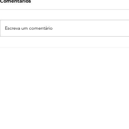
Comentários
Escreva um comentário
Enscape para SketchUp
Como faze
de A a Z
SketchUp