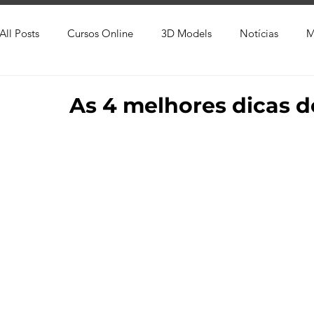
All Posts
Cursos Online
3D Models
Notícias
M
Produtos
Referência
Textura
Trabalho Entreg
As 4 melhores dicas d
Trabalhos em Andamento
Vray
Softwares CAD
Viver de 3D
3ds Max
V-Ray
Lumion
Cor
AutoCAD
Revit