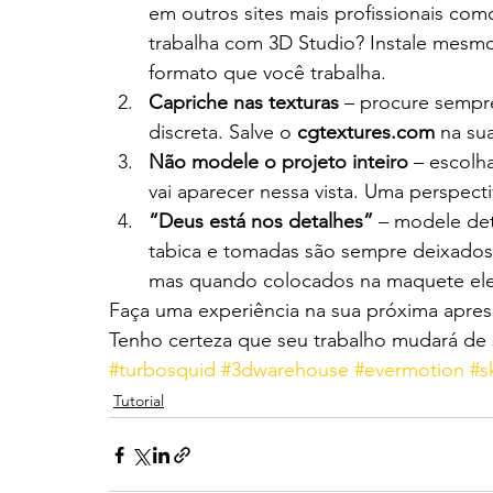
em outros sites mais profissionais com
trabalha com 3D Studio? Instale mesmo
formato que você trabalha.
Capriche nas texturas
 – procure sempre
discreta. Salve o 
cgtextures.com
 na su
Não modele o projeto inteiro
 – escol
vai aparecer nessa vista. Uma perspect
“Deus está nos detalhes”
 – modele det
tabica e tomadas são sempre deixados
mas quando colocados na maquete elet
Faça uma experiência na sua próxima apres
Tenho certeza que seu trabalho mudará de 
#turbosquid
#3dwarehouse
#evermotion
#s
Tutorial