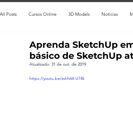
All Posts
Cursos Online
3D Models
Notícias
M
Produtos
Referência
Textura
Trabalho Entreg
Aprenda SketchUp em 
básico de SketchUp at
Trabalhos em Andamento
Vray
Softwares CAD
Atualizado:
31 de out. de 2019
https://youtu.be/zshh64-U74k
Viver de 3D
3ds Max
V-Ray
Lumion
Cor
AutoCAD
Revit