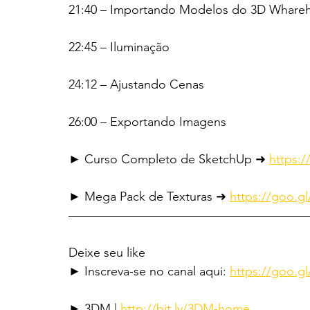
21:40 – Importando Modelos do 3D Whare
22:45 – Iluminação
24:12 – Ajustando Cenas
26:00 – Exportando Imagens
► Curso Completo de SketchUp ➜ 
https:/
► Mega Pack de Texturas ➜ 
https://goo.g
———————————————————
Deixe seu like
► Inscreva-se no canal aqui: 
https://goo.g
► 3DM | 
http://bit.ly/3DM-home