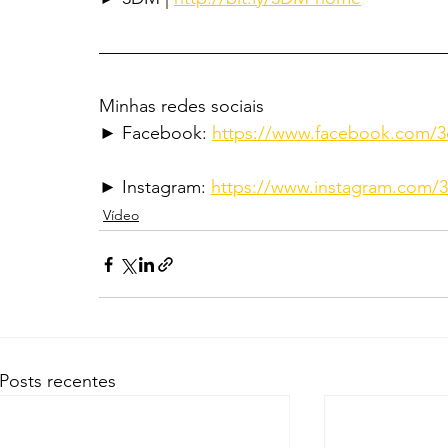
———————————————————
Minhas redes sociais
► Facebook: 
https://www.facebook.com/
► Instagram: 
https://www.instagram.com/
Vídeo
Posts recentes