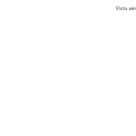
Vista aé