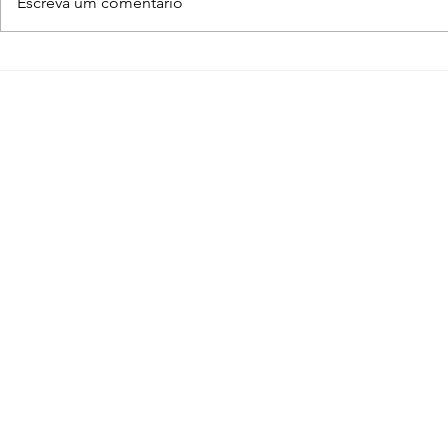
Escreva um comentário
Normal Map – O que é e
O que é 
como funciona? [V-Ray,
Entenda c
SketchUp, 3ds Max,
funciona n
Blender]
Blender, 3
SketchUp