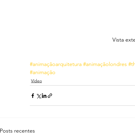
Vista ext
#animaçãoarquitetura
#animaçãolondres
#t
#animação
Vídeo
Posts recentes