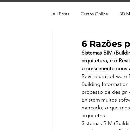
All Posts
Cursos Online
3D M
Produtos
Referência
Te
6 Razões p
Sistemas BIM (Buildi
Trabalhos em Andamento
Vr
arquitetura, e o Rev
o crescimento const
Revit é um software
Viver de 3D
3ds Max
V-
Building Informatio
processo de design 
Existem muitos softw
AutoCAD
Revit
mercado, o que most
arquitetos.
Sistemas BIM (Buildi