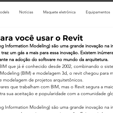
odels
Notícias
Maquete eletrônica
Equipamentos
xtura
Trabalho Entregue
Software
Vídeo
Tutor
ara você usar o Revit
ng Information Modeling) são uma grande inovação na in
ay
Softwares CAD
Downloads
Blender
Enscap
it traz um gás a mais para essa inovação. Existem inúmer
ante na adoção do software no mundo da arquitetura.
 BIM que já é conhecido desde 2002, combinando o sist
Ray
Lumion
Corona Render
Photoshop
Viver 
n Modeling (BIM) e modelagem 3d, o revit chegou para 
e modelagem de projetos arquitetônicos.
ares que trabalham com BIM, mas o Revit segura a maior
ra sua aceitação e popularidade com a comunidade glo
ng Information Modeling) são uma grande inovação na in