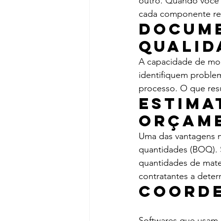
outro. Quando você 
cada componente re
Docume
qualid
A capacidade de mod
identifiquem proble
processo. O que res
Estima
Orçam
Uma das vantagens m
quantidades (BOQ). 
quantidades de mate
contratantes a dete
Coord
Softwares que usam 