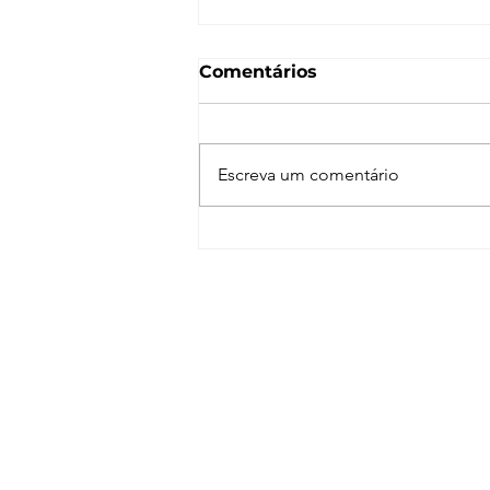
Comentários
Escreva um comentário
Enscape para SketchUp
de A a Z