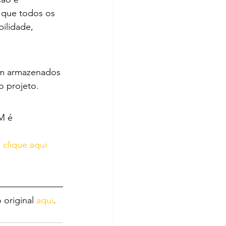
 que todos os 
ilidade, 
am armazenados 
o projeto.
M é 
 
clique aqui 
 original 
aqui
.