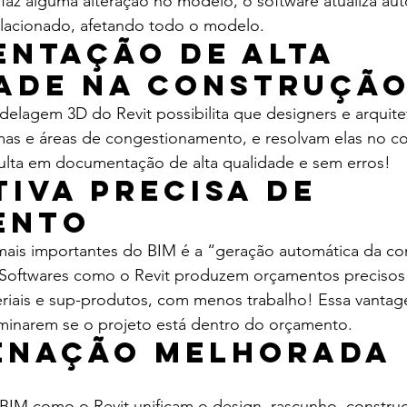
faz alguma alteração no modelo, o software atualiza au
lacionado, afetando todo o modelo.
ntação de alta 
ade na construçã
elagem 3D do Revit possibilita que designers e arquite
mas e áreas de congestionamento, e resolvam elas no 
ulta em documentação de alta qualidade e sem erros!
tiva precisa de 
ento
ais importantes do BIM é a “geração automática da co
Softwares como o Revit produzem orçamentos precisos
riais e sup-produtos, com menos trabalho! Essa vantag
rminarem se o projeto está dentro do orçamento.
enação Melhorada
BIM como o Revit unificam o design, rascunho, construç