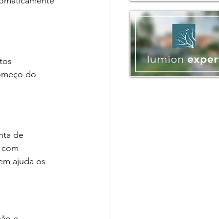
tomaticamente 
o
tos 
começo do 
nta de 
 com 
em ajuda os 
ão e 