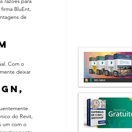
as razões para 
firma BluEnt, 
antagens de 
m 
ual. Com o 
amente deixar 
gn, 
quentemente. 
nico do Revit, 
s um com o 