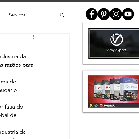
Serviços
ial
dustria da 
e
SketchUp
as razões para 
ema de 
de 3D
Twinmotion
mudar o 
 fatia do 
bal de 
dustria da 