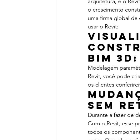
arquitetura, e o Rev
o crescimento consta
uma firma global de
usar o Revit:
Visual
constr
BIM 3D:
Modelagem paramétri
Revit, você pode cri
os clientes conferire
Mudanç
sem re
Durante a fazer de d
Com o Revit, esse pr
todos os componente