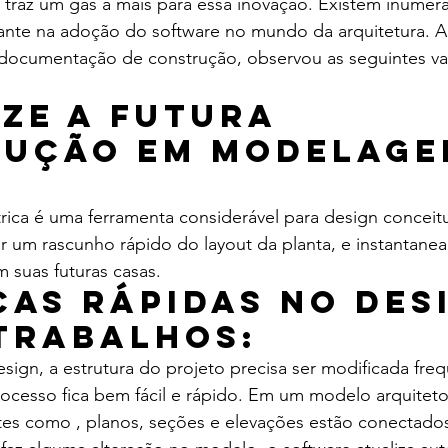
it traz um gás a mais para essa inovação. Existem inúmer
nte na adoção do software no mundo da arquitetura. A 
 documentação de construção, observou as seguintes v
ize a futura 
ução em modelage
ca é uma ferramenta considerável para design conceit
ar um rascunho rápido do layout da planta, e instantane
m suas futuras casas.
as rápidas no desi
trabalhos:
esign, a estrutura do projeto precisa ser modificada fre
ocesso fica bem fácil e rápido. Em um modelo arquiteto
s como , planos, seções e elevações estão conectado