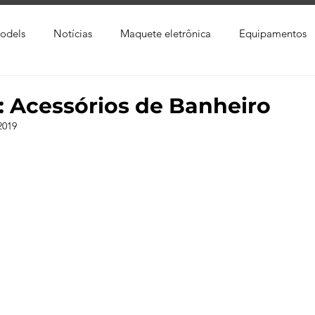
odels
Notícias
Maquete eletrônica
Equipamentos
xtura
Trabalho Entregue
Software
Vídeo
Tutor
: Acessórios de Banheiro
2019
ay
Softwares CAD
Downloads
Blender
Enscap
Ray
Lumion
Corona Render
Photoshop
Viver 