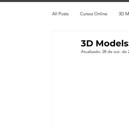
All Posts
Cursos Online
3D M
Produtos
Referência
Te
3D Models
Atualizado:
28 de out. de 
Trabalhos em Andamento
Vr
Viver de 3D
3ds Max
V-
AutoCAD
Revit