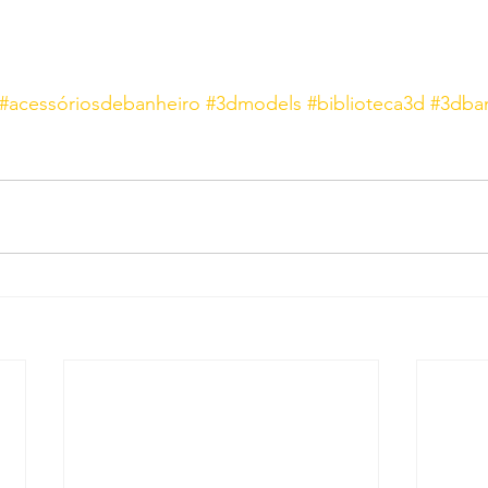
#acessóriosdebanheiro
#3dmodels
#biblioteca3d
#3dba