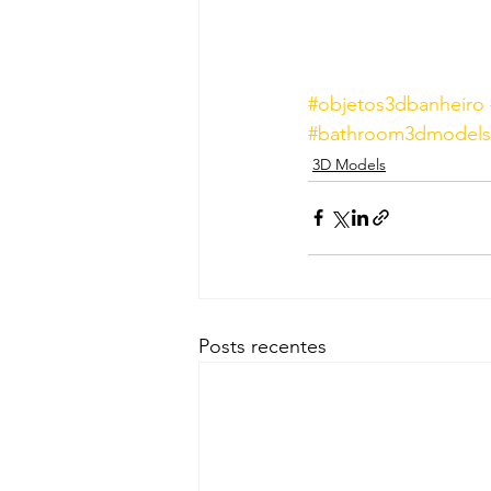
#objetos3dbanheiro
#bathroom3dmodels
3D Models
Posts recentes