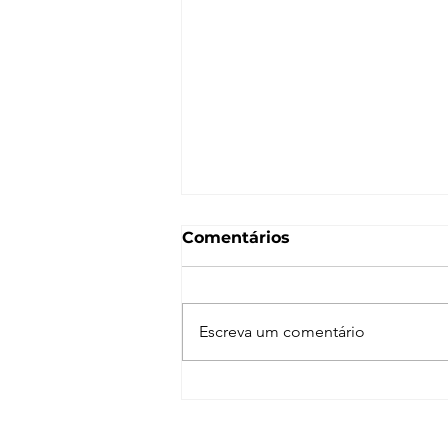
Comentários
Escreva um comentário
Evermotion Archmodels
152 – Luminárias