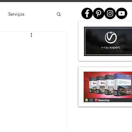
Serviços
ial
e
SketchUp
de 3D
Twinmotion